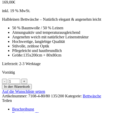
169,00
€
inkl. 19 % MwSt.
Halbleinen Bettwäsche – Natürlich elegant & angenehm leicht
50 % Baumwolle / 50 % Leinen
Atmungsaktiv und temperaturausgleichend
Angenehm weich mit natürlicher Leinenstruktur
Hochwertige, langlebige Qualität
Stilvolle, zeitlose Optik
Pflegeleicht und hautfreundlich
Größe:135x200cm + 80x80cm
Lieferzeit:
2-3 Werktage
Vorrätig
Elegante
Bettwäsche
In den Warenkorb
Glee
Auf die Wunschliste setzen
-
Artikelnummer:
7108-4-80/80 135/200
Kategorie:
Bettwäsche
Aqua
Teilen
Menge
Beschreibung