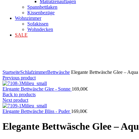
Matratzenauflagen
Spannbettlaken
Kissenbezüge
Wohnzimmer
Sofakissen
Wohndecken
SALE
Klicken zum Vergrößern
Startseite
Schlafzimmer
Bettwäsche
Elegante Bettwäsche Glee – Aqua
Previous product
Elegante Bettwäsche Glee - Sonne
169,00
€
Back to products
Next product
Elegante Bettwäsche Bliss - Puder
169,00
€
Elegante Bettwäsche Glee – Aq