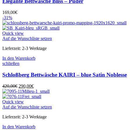
Elegante Bettwäsche Bliss – Puder
169,00
€
-31%
Quick view
Auf die Wunschliste setzen
Lieferzeit:
2-3 Werktage
In den Warenkorb
schließen
Schloßberg Bettwäsche KAIRI – blue Satin Noblesse
Ursprünglicher
Aktueller
420,00
€
290,00
€
Preis
Preis
war:
ist:
420,00€
290,00€.
Quick view
Auf die Wunschliste setzen
Lieferzeit:
2-3 Werktage
In den Warenkorb