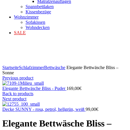
Matratzenauflagen
Spannbettlaken
Kissenbezüge
Wohnzimmer
Sofakissen
Wohndecken
SALE
Klicken zum Vergrößern
Startseite
Schlafzimmer
Bettwäsche
Elegante Bettwäsche Bliss –
Sonne
Previous product
Elegante Bettwäsche Bliss - Puder
169,00
€
Back to products
Next product
Decke SUNNY - rosa, petrol, hellgrün, weiß
99,00
€
Elegante Bettwäsche Bliss –