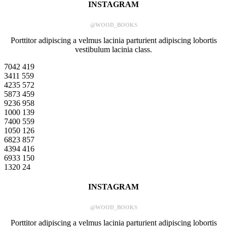
INSTAGRAM
@WOOD_BOOKS
Porttitor adipiscing a velmus lacinia parturient adipiscing lobortis
vestibulum lacinia class.
7042
419
3411
559
4235
572
5873
459
9236
958
1000
139
7400
559
1050
126
6823
857
4394
416
6933
150
1320
24
INSTAGRAM
@WOOD_BOOKS
Porttitor adipiscing a velmus lacinia parturient adipiscing lobortis