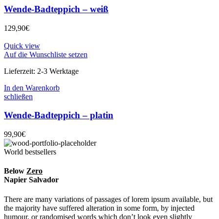
Wende-Badteppich – weiß
129,90
€
Quick view
Auf die Wunschliste setzen
Lieferzeit:
2-3 Werktage
In den Warenkorb
schließen
Wende-Badteppich – platin
99,90
€
World bestsellers
Below
Zero
Napier Salvador
There are many variations of passages of lorem ipsum available, but
the majority have suffered alteration in some form, by injected
humour, or randomised words which don’t look even slightly