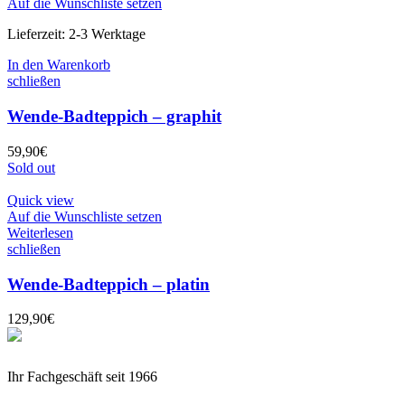
Auf die Wunschliste setzen
Lieferzeit:
2-3 Werktage
In den Warenkorb
schließen
Wende-Badteppich – graphit
59,90
€
Sold out
Quick view
Auf die Wunschliste setzen
Weiterlesen
schließen
Wende-Badteppich – platin
129,90
€
Ihr Fachgeschäft seit 1966