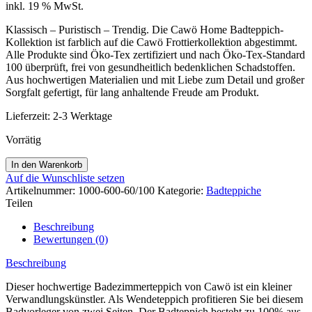
inkl. 19 % MwSt.
Klassisch – Puristisch – Trendig. Die Cawö Home Badteppich-
Kollektion ist farblich auf die Cawö Frottierkollektion abgestimmt.
Alle Produkte sind Öko-Tex zertifiziert und nach Öko-Tex-Standard
100 überprüft, frei von gesundheitlich bedenklichen Schadstoffen.
Aus hochwertigen Materialien und mit Liebe zum Detail und großer
Sorgfalt gefertigt, für lang anhaltende Freude am Produkt.
Lieferzeit:
2-3 Werktage
Vorrätig
In den Warenkorb
Auf die Wunschliste setzen
Artikelnummer:
1000-600-60/100
Kategorie:
Badteppiche
Teilen
Beschreibung
Bewertungen (0)
Beschreibung
Dieser hochwertige Badezimmerteppich von Cawö ist ein kleiner
Verwandlungskünstler. Als Wendeteppich profitieren Sie bei diesem
Badvorleger von zwei Seiten. Der Badteppich besteht zu 100% aus