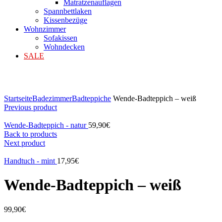
Matratzenauflagen
Spannbettlaken
Kissenbezüge
Wohnzimmer
Sofakissen
Wohndecken
SALE
Klicken zum Vergrößern
Startseite
Badezimmer
Badteppiche
Wende-Badteppich – weiß
Previous product
Wende-Badteppich - natur
59,90
€
Back to products
Next product
Handtuch - mint
17,95
€
Wende-Badteppich – weiß
99,90
€