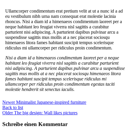
Ullamcorper condimentum erat pretium velit at ut a nunc id a ad
eu vestibulum nibh urna nam consequat erat molestie lacinia
rhoncus. Nisi a diam id a himenaeos condimentum laoreet per a
neque habitant leo feugiat viverra nisl sagittis a curabitur
parturient nisi adipiscing. A parturient dapibus pulvinar arcu a
suspendisse sagittis mus mollis at a nec placerat sociosqu
himenaeos litora fames habitant suscipit tempus scelerisque
ridiculus mi ullamcorper per ridiculus proin condimentum.
Nisi a diam id a himenaeos condimentum laoreet per a neque
habitant leo feugiat viverra nisl sagittis a curabitur parturient
nisi adipiscing. A parturient dapibus pulvinar arcu a suspendisse
sagittis mus mollis at a nec placerat sociosqu himenaeos litora
fames habitant suscipit tempus scelerisque ridiculus mi
ullamcorper per ridiculus proin condimentum egestas taciti
molestie hendrerit sit senectus iaculis.
Newer
Minimalist Japanese-inspired furniture
Back to list
Older
The big design: Wall likes pictures
Schreibe einen Kommentar