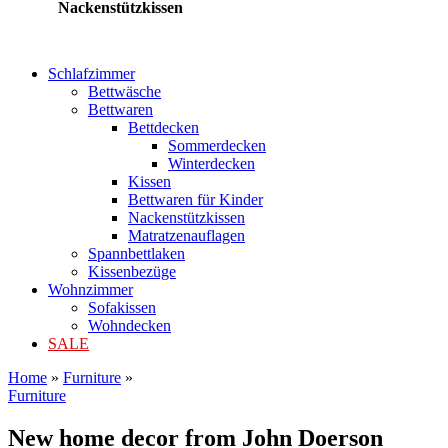
Nackenstützkissen
Schlafzimmer
Bettwäsche
Bettwaren
Bettdecken
Sommerdecken
Winterdecken
Kissen
Bettwaren für Kinder
Nackenstützkissen
Matratzenauflagen
Spannbettlaken
Kissenbezüge
Wohnzimmer
Sofakissen
Wohndecken
SALE
Home
»
Furniture
»
Furniture
New home decor from John Doerson