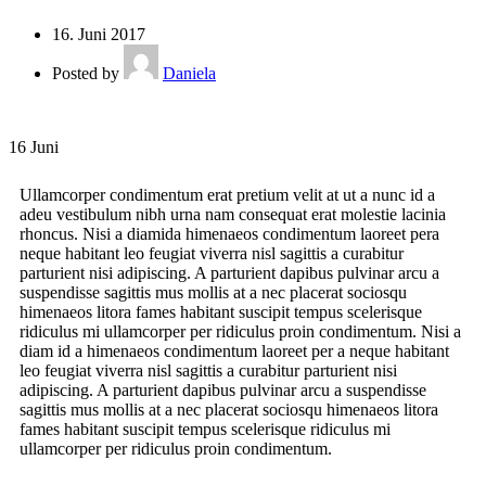
16. Juni 2017
Posted by
Daniela
16
Juni
Ullamcorper condimentum erat pretium velit at ut a nunc id a
adeu vestibulum nibh urna nam consequat erat molestie lacinia
rhoncus. Nisi a diamida himenaeos condimentum laoreet pera
neque habitant leo feugiat viverra nisl sagittis a curabitur
parturient nisi adipiscing. A parturient dapibus pulvinar arcu a
suspendisse sagittis mus mollis at a nec placerat sociosqu
himenaeos litora fames habitant suscipit tempus scelerisque
ridiculus mi ullamcorper per ridiculus proin condimentum. Nisi a
diam id a himenaeos condimentum laoreet per a neque habitant
leo feugiat viverra nisl sagittis a curabitur parturient nisi
adipiscing. A parturient dapibus pulvinar arcu a suspendisse
sagittis mus mollis at a nec placerat sociosqu himenaeos litora
fames habitant suscipit tempus scelerisque ridiculus mi
ullamcorper per ridiculus proin condimentum.