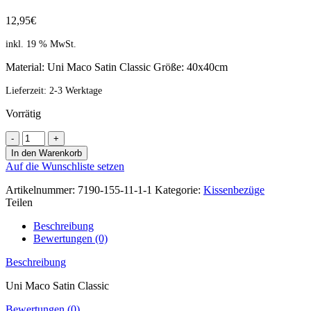
12,95
€
inkl. 19 % MwSt.
Material: Uni Maco Satin Classic Größe: 40x40cm
Lieferzeit:
2-3 Werktage
Vorrätig
Royal
Dream
In den Warenkorb
Kissenbezug
Auf die Wunschliste setzen
40/40
-
Artikelnummer:
7190-155-11-1-1
Kategorie:
Kissenbezüge
azur
Teilen
Menge
Beschreibung
Bewertungen (0)
Beschreibung
Uni Maco Satin Classic
Bewertungen (0)