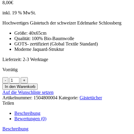
8,00
€
inkl. 19 % MwSt.
Hochwertiges Gästetuch der schweizer Edelmarke Schlossberg
Größe: 40x65cm
Qualität: 100% Bio-Baumwolle
GOTS- zertifiziert (Global Textile Standard)
Moderne Jaquard-Struktur
Lieferzeit:
2-3 Werktage
Vorrätig
NOVA-
GOTS
In den Warenkorb
forest
Auf die Wunschliste setzen
Lavette
Artikelnummer:
1504800004
Kategorie:
Gästetücher
Menge
Teilen
Beschreibung
Bewertungen (0)
Beschreibung