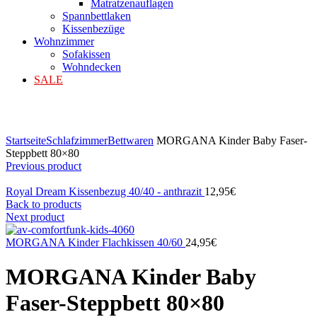
Matratzenauflagen
Spannbettlaken
Kissenbezüge
Wohnzimmer
Sofakissen
Wohndecken
SALE
Klicken zum Vergrößern
Startseite
Schlafzimmer
Bettwaren
MORGANA Kinder Baby Faser-
Steppbett 80×80
Previous product
Royal Dream Kissenbezug 40/40 - anthrazit
12,95
€
Back to products
Next product
MORGANA Kinder Flachkissen 40/60
24,95
€
MORGANA Kinder Baby
Faser-Steppbett 80×80