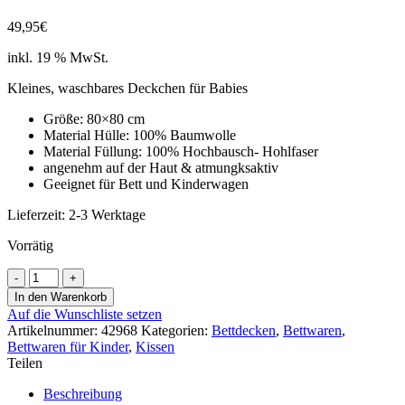
49,95
€
inkl. 19 % MwSt.
Kleines, waschbares Deckchen für Babies
Größe: 80×80 cm
Material Hülle: 100% Baumwolle
Material Füllung: 100% Hochbausch- Hohlfaser
angenehm auf der Haut & atmungksaktiv
Geeignet für Bett und Kinderwagen
Lieferzeit:
2-3 Werktage
Vorrätig
MORGANA
Kinder
In den Warenkorb
Baby
Auf die Wunschliste setzen
Faser-
Artikelnummer:
42968
Kategorien:
Bettdecken
,
Bettwaren
,
Steppbett
Bettwaren für Kinder
,
Kissen
80x80
Teilen
Menge
Beschreibung