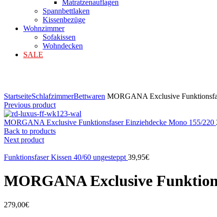
Matratzenauflagen
Spannbettlaken
Kissenbezüge
Wohnzimmer
Sofakissen
Wohndecken
SALE
Klicken zum Vergrößern
Startseite
Schlafzimmer
Bettwaren
MORGANA Exclusive Funktionsfas
Previous product
MORGANA Exclusive Funktionsfaser Einziehdecke Mono 155/220
Back to products
Next product
Funktionsfaser Kissen 40/60 ungesteppt
39,95
€
MORGANA Exclusive Funktionsf
279,00
€