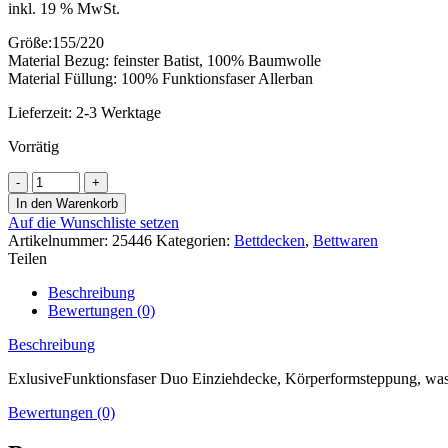
inkl. 19 % MwSt.
Größe:155/220
Material Bezug: feinster Batist, 100% Baumwolle
Material Füllung: 100% Funktionsfaser Allerban
Lieferzeit:
2-3 Werktage
Vorrätig
MORGANA
Exclusive
In den Warenkorb
Funktionsfaser
Auf die Wunschliste setzen
Einziehdecke
Artikelnummer:
25446
Kategorien:
Bettdecken
,
Bettwaren
Duo
Teilen
155/220
Menge
Beschreibung
Bewertungen (0)
Beschreibung
ExlusiveFunktionsfaser Duo Einziehdecke, Körperformsteppung, wasch
Bewertungen (0)