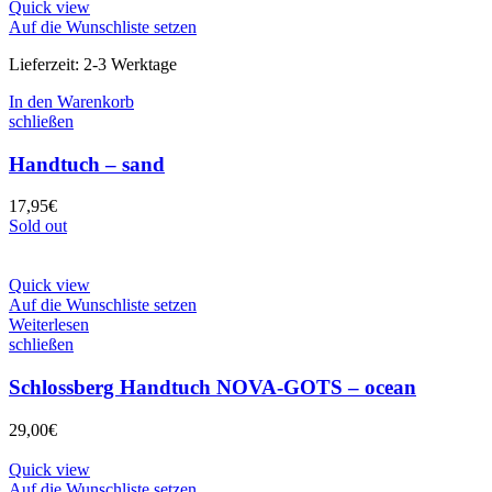
Quick view
Auf die Wunschliste setzen
Lieferzeit:
2-3 Werktage
In den Warenkorb
schließen
Handtuch – sand
17,95
€
Sold out
Quick view
Auf die Wunschliste setzen
Weiterlesen
schließen
Schlossberg Handtuch NOVA-GOTS – ocean
29,00
€
Quick view
Auf die Wunschliste setzen