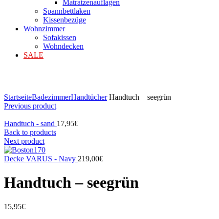
Matratzenauflagen
Spannbettlaken
Kissenbezüge
Wohnzimmer
Sofakissen
Wohndecken
SALE
Klicken zum Vergrößern
Startseite
Badezimmer
Handtücher
Handtuch – seegrün
Previous product
Handtuch - sand
17,95
€
Back to products
Next product
Decke VARUS - Navy
219,00
€
Handtuch – seegrün
15,95
€