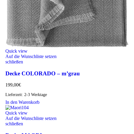
Quick view
Auf die Wunschliste setzen
schließen
Decke COLORADO – m’grau
199,00
€
Lieferzeit:
2-3 Werktage
In den Warenkorb
Quick view
Auf die Wunschliste setzen
schließen