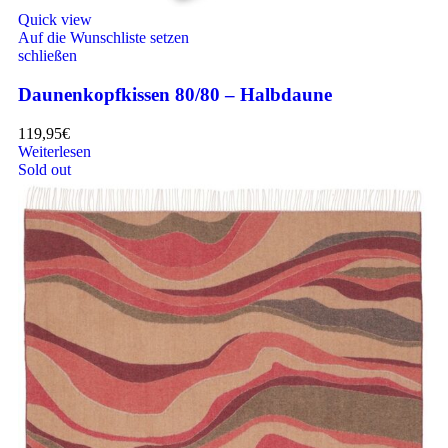
Quick view
Auf die Wunschliste setzen
schließen
Daunenkopfkissen 80/80 – Halbdaune
119,95
€
Weiterlesen
Sold out