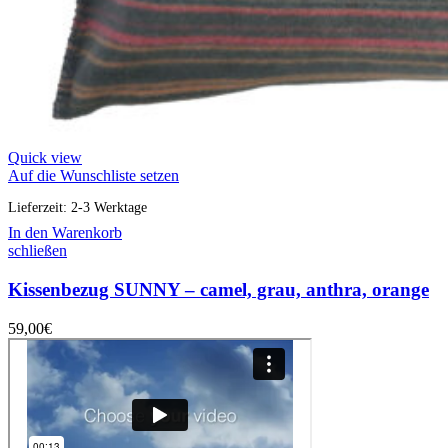
Quick view
Auf die Wunschliste setzen
Lieferzeit:
2-3 Werktage
In den Warenkorb
schließen
Kissenbezug SUNNY – camel, grau, anthra, orange
59,00
€