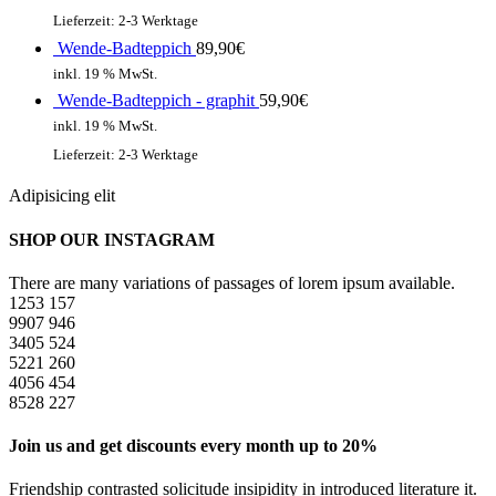
Lieferzeit:
2-3 Werktage
Wende-Badteppich
89,90
€
inkl. 19 % MwSt.
Wende-Badteppich - graphit
59,90
€
inkl. 19 % MwSt.
Lieferzeit:
2-3 Werktage
Adipisicing elit
SHOP OUR INSTAGRAM
There are many variations of passages of lorem ipsum available.
1253
157
9907
946
3405
524
5221
260
4056
454
8528
227
Join us and get discounts every month up to 20%
Friendship contrasted solicitude insipidity in introduced literature it.