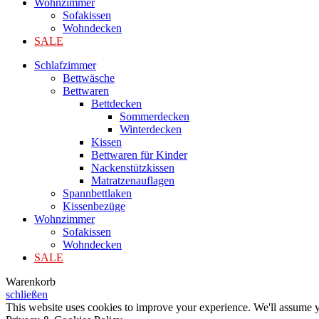
Wohnzimmer
Sofakissen
Wohndecken
SALE
Schlafzimmer
Bettwäsche
Bettwaren
Bettdecken
Sommerdecken
Winterdecken
Kissen
Bettwaren für Kinder
Nackenstützkissen
Matratzenauflagen
Spannbettlaken
Kissenbezüge
Wohnzimmer
Sofakissen
Wohndecken
SALE
Warenkorb
schließen
This website uses cookies to improve your experience. We'll assume yo