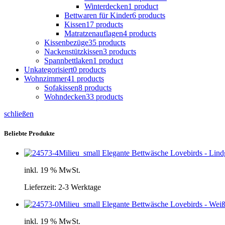
Winterdecken
1 product
Bettwaren für Kinder
6 products
Kissen
17 products
Matratzenauflagen
4 products
Kissenbezüge
35 products
Nackenstützkissen
3 products
Spannbettlaken
1 product
Unkategorisiert
0 products
Wohnzimmer
41 products
Sofakissen
8 products
Wohndecken
33 products
schließen
Beliebte Produkte
Elegante Bettwäsche Lovebirds - Lin
inkl. 19 % MwSt.
Lieferzeit:
2-3 Werktage
Elegante Bettwäsche Lovebirds - Wei
inkl. 19 % MwSt.