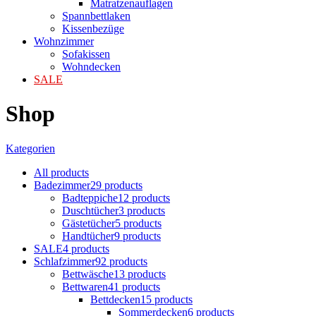
Matratzenauflagen
Spannbettlaken
Kissenbezüge
Wohnzimmer
Sofakissen
Wohndecken
SALE
Shop
Kategorien
All
products
Badezimmer
29 products
Badteppiche
12 products
Duschtücher
3 products
Gästetücher
5 products
Handtücher
9 products
SALE
4 products
Schlafzimmer
92 products
Bettwäsche
13 products
Bettwaren
41 products
Bettdecken
15 products
Sommerdecken
6 products