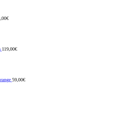
,00
€
h
119,00
€
orange
59,00
€