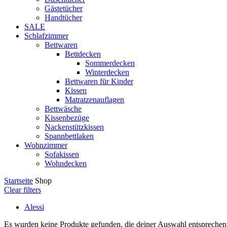
Gästetücher
Handtücher
SALE
Schlafzimmer
Bettwaren
Bettdecken
Sommerdecken
Winterdecken
Bettwaren für Kinder
Kissen
Matratzenauflagen
Bettwäsche
Kissenbezüge
Nackenstützkissen
Spannbettlaken
Wohnzimmer
Sofakissen
Wohndecken
Startseite
Shop
Clear filters
Alessi
Es wurden keine Produkte gefunden, die deiner Auswahl entsprechen