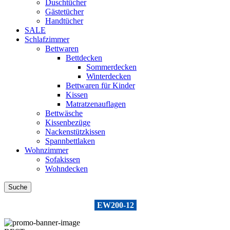
Duschtücher
Gästetücher
Handtücher
SALE
Schlafzimmer
Bettwaren
Bettdecken
Sommerdecken
Winterdecken
Bettwaren für Kinder
Kissen
Matratzenauflagen
Bettwäsche
Kissenbezüge
Nackenstützkissen
Spannbettlaken
Wohnzimmer
Sofakissen
Wohndecken
Suche
Example search by SKU:
EW200-12