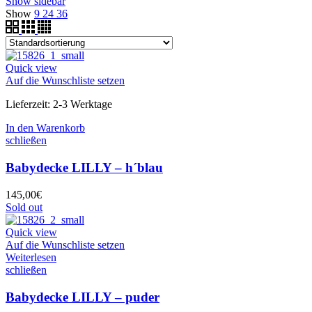
Show sidebar
Show
9
24
36
Quick view
Auf die Wunschliste setzen
Lieferzeit:
2-3 Werktage
In den Warenkorb
schließen
Babydecke LILLY – h´blau
145,00
€
Sold out
Quick view
Auf die Wunschliste setzen
Weiterlesen
schließen
Babydecke LILLY – puder